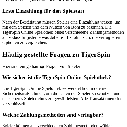
Erste Einzahlung für den Spielstart
Nach der Bestätigung müssen Spieler eine Einzahlung tätigen, um
mit dem Spielen und dem Nutzen von Boni zu beginnen. Die
TigerSpin Online Spielothek bietet verschiedene Zahlungsmethoden
an, sodass für jeden etwas dabei ist. Es lohnt sich, die verfügbaren
Optionen zu vergleichen.
Häufig gestellte Fragen zu TigerSpin
Hier sind einige häufige Fragen von Spielern.
Wie sicher ist die TigerSpin Online Spielothek?
Die TigerSpin Online Spielothek verwendet hochmoderne
Sicherheitsmaßnahmen, um die Daten der Spieler zu schützen und
ein sicheres Spielerlebnis zu gewährleisten. Alle Transaktionen sind
verschlüsselt.
Welche Zahlungsmethoden sind verfügbar?
Spieler können aus verschiedenen Zahlungsmethoden wählen,