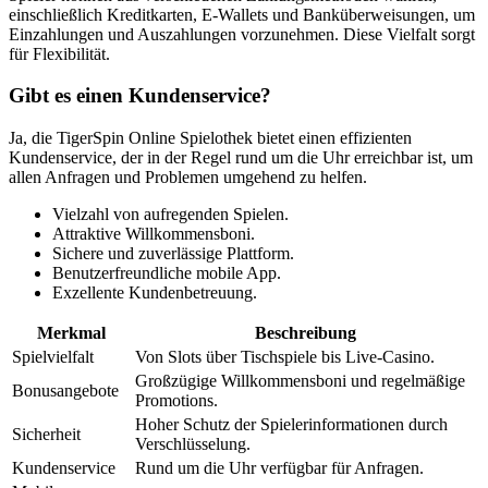
einschließlich Kreditkarten, E-Wallets und Banküberweisungen, um
Einzahlungen und Auszahlungen vorzunehmen. Diese Vielfalt sorgt
für Flexibilität.
Gibt es einen Kundenservice?
Ja, die TigerSpin Online Spielothek bietet einen effizienten
Kundenservice, der in der Regel rund um die Uhr erreichbar ist, um
allen Anfragen und Problemen umgehend zu helfen.
Vielzahl von aufregenden Spielen.
Attraktive Willkommensboni.
Sichere und zuverlässige Plattform.
Benutzerfreundliche mobile App.
Exzellente Kundenbetreuung.
Merkmal
Beschreibung
Spielvielfalt
Von Slots über Tischspiele bis Live-Casino.
Großzügige Willkommensboni und regelmäßige
Bonusangebote
Promotions.
Hoher Schutz der Spielerinformationen durch
Sicherheit
Verschlüsselung.
Kundenservice
Rund um die Uhr verfügbar für Anfragen.