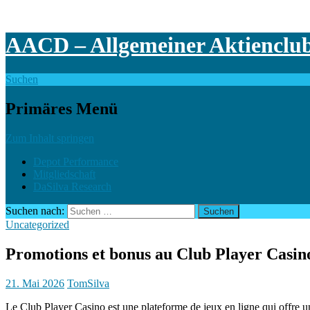
AACD – Allgemeiner Aktienclu
Suchen
Primäres Menü
Zum Inhalt springen
Depot Performance
Mitgliedschaft
DaSilva Research
Suchen nach:
Uncategorized
Promotions et bonus au Club Player Casin
21. Mai 2026
TomSilva
Le Club Player Casino est une plateforme de jeux en ligne qui offre u