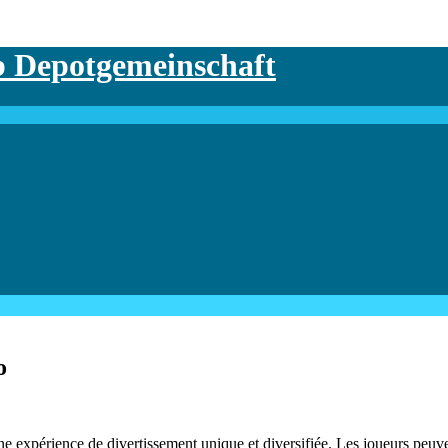
b Depotgemeinschaft
o
ne expérience de divertissement unique et diversifiée. Les joueurs peuve