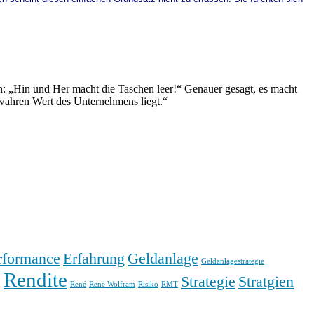
h: „Hin und Her macht die Taschen leer!“ Genauer gesagt, es macht
 wahren Wert des Unternehmens liegt.“
rformance
Erfahrung
Geldanlage
Geldanlagestrategie
Rendite
Strategie
Stratgien
g
René
René Wolfram
Risiko
RMT