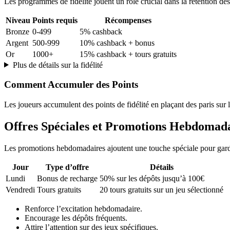
Les programmes de fidélité jouent un rôle crucial dans la rétention des
Niveau
Points requis
Récompenses
Bronze
0-499
5% cashback
Argent
500-999
10% cashback + bonus
Or
1000+
15% cashback + tours gratuits
Plus de détails sur la fidélité
Comment Accumuler des Points
Les joueurs accumulent des points de fidélité en plaçant des paris sur 
Offres Spéciales et Promotions Hebdomad
Les promotions hebdomadaires ajoutent une touche spéciale pour garder
Jour
Type d’offre
Détails
Lundi
Bonus de recharge
50% sur les dépôts jusqu’à 100€
Vendredi
Tours gratuits
20 tours gratuits sur un jeu sélectionné
Renforce l’excitation hebdomadaire.
Encourage les dépôts fréquents.
Attire l’attention sur des jeux spécifiques.