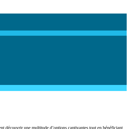
nt découvrir une multitude d’options captivantes tout en bénéficiant