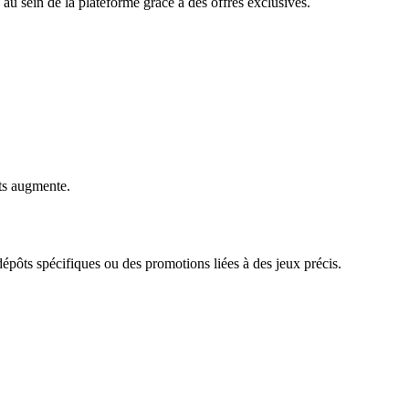
 au sein de la plateforme grâce à des offres exclusives.
nts augmente.
pôts spécifiques ou des promotions liées à des jeux précis.