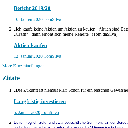
Bericht 2019/20
16. Januar 2020
TomSilva
„Ich kaufe keine Aktien um Aktien zu kaufen. Aktien sind Bet
„Crash“, dann erhöht sich meine Rendite“ (Tom daSilva)
Aktien kaufen
12. Januar 2020
TomSilva
More Kurzmitteilungen
→
Zitate
„Die Zukunft ist niemals klar: Schon für ein bisschen Gewisshe
Langfristig investieren
5. Januar 2020
TomSilva
Es ist möglich Geld, und zwar beträchtliche Summen, an der Börse z
geduldigen Investor zu. Kaufen Sie, wenn die Aktienpreise tief sind