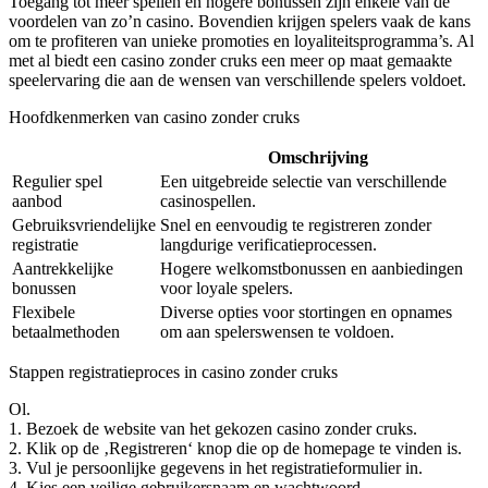
Toegang tot meer spellen en hogere bonussen zijn enkele van de
voordelen van zo’n casino. Bovendien krijgen spelers vaak de kans
om te profiteren van unieke promoties en loyaliteitsprogramma’s. Al
met al biedt een casino zonder cruks een meer op maat gemaakte
speelervaring die aan de wensen van verschillende spelers voldoet.
Hoofdkenmerken van casino zonder cruks
Omschrijving
Regulier spel
Een uitgebreide selectie van verschillende
aanbod
casinospellen.
Gebruiksvriendelijke
Snel en eenvoudig te registreren zonder
registratie
langdurige verificatieprocessen.
Aantrekkelijke
Hogere welkomstbonussen en aanbiedingen
bonussen
voor loyale spelers.
Flexibele
Diverse opties voor stortingen en opnames
betaalmethoden
om aan spelerswensen te voldoen.
Stappen registratieproces in casino zonder cruks
Ol.
1. Bezoek de website van het gekozen casino zonder cruks.
2. Klik op de ‚Registreren‘ knop die op de homepage te vinden is.
3. Vul je persoonlijke gegevens in het registratieformulier in.
4. Kies een veilige gebruikersnaam en wachtwoord.