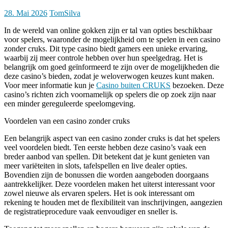
28. Mai 2026
TomSilva
In de wereld van online gokken zijn er tal van opties beschikbaar
voor spelers, waaronder de mogelijkheid om te spelen in een casino
zonder cruks. Dit type casino biedt gamers een unieke ervaring,
waarbij zij meer controle hebben over hun speelgedrag. Het is
belangrijk om goed geïnformeerd te zijn over de mogelijkheden die
deze casino’s bieden, zodat je weloverwogen keuzes kunt maken.
Voor meer informatie kun je
Casino buiten CRUKS
bezoeken. Deze
casino’s richten zich voornamelijk op spelers die op zoek zijn naar
een minder gereguleerde speelomgeving.
Voordelen van een casino zonder cruks
Een belangrijk aspect van een casino zonder cruks is dat het spelers
veel voordelen biedt. Ten eerste hebben deze casino’s vaak een
breder aanbod van spellen. Dit betekent dat je kunt genieten van
meer variëteiten in slots, tafelspellen en live dealer opties.
Bovendien zijn de bonussen die worden aangeboden doorgaans
aantrekkelijker. Deze voordelen maken het uiterst interessant voor
zowel nieuwe als ervaren spelers. Het is ook interessant om
rekening te houden met de flexibiliteit van inschrijvingen, aangezien
de registratieprocedure vaak eenvoudiger en sneller is.