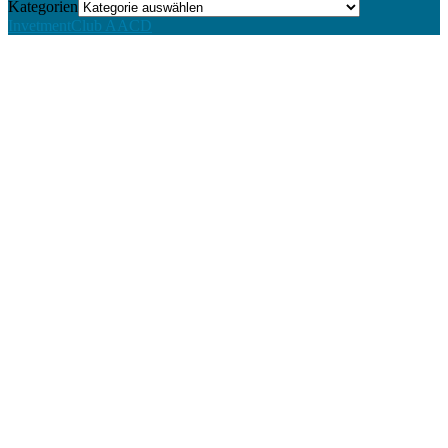
Kategorien
InvetmentClub AACD