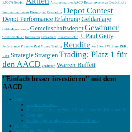
Aktien
1.000% Gewinn
Ansprechpartner AACD
Besser investieren
Beträchliche
Depot Contest
Summen verdienen
Börsenspiel
Daytrading
Depot Performance
Erfahrung
Geldanlage
Gewinner
Gemeinschaftsdepot
Geldanlagestrategie
J. Paul Getty
Gottfried Heller
Investieren
Investment
Investmentclub
Rendite
Performance
Prozente
Real Money Trading
René
René Wolfram
Risiko
Trading; Platz 1 für
Strategie
Stratgien
RMT
den AACD
Warren Buffett
verdienen
"Einfach besser investieren" mit dem
AACD
Start
Ansprechpartner
Der AACD belegt Platz 1 beim letzen IC-Börsencup!
Über uns
Geldanlage-Strategie zur ersten Million
Wichtig
Investieren Checkliste