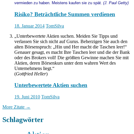
vermieden zu haben. Meistens kaufen sie zu spät.
(J. Paul Getty)
Risiko? Beträchtliche Summen verdienen
18. Januar 2014
TomSilva
„Unterbewertete Aktien suchen. Meiden Sie Tipps und
verlassen Sie sich nicht auf Gurus. Beherzigen Sie auch den
alten Börsenspruch: „Hin und Her macht die Taschen leer!“
Genauer gesagt, es macht Ihre Taschen leer und die der Bank
oder des Brokers voll! Die größten Gewinne machen Sie mit
Aktien, deren Börsenkurs unter dem wahren Wert des
Unternehmens liegt.“
(
Gottfried Heller
)
Unterbewertete Aktien suchen
19. Juni 2010
TomSilva
More Zitate
→
Schlagwörter