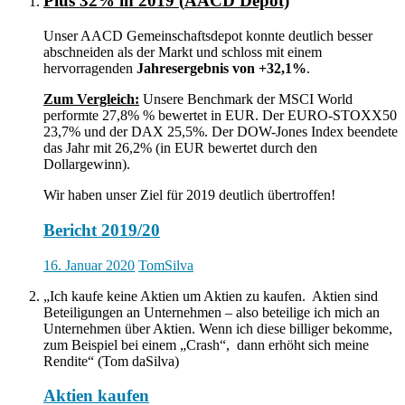
Plus 32% in 2019 (
AACD Depot)
Unser AACD Gemeinschaftsdepot konnte deutlich besser
abschneiden als der Markt und schloss mit einem
hervorragenden
Jahresergebnis von +32,1%
.
Zum Vergleich:
Unsere Benchmark der MSCI World
performte 27,8% % bewertet in EUR. Der EURO-STOXX50
23,7% und der DAX 25,5%. Der DOW-Jones Index beendete
das Jahr mit 26,2% (in EUR bewertet durch den
Dollargewinn).
Wir haben unser Ziel für 2019 deutlich übertroffen!
Bericht 2019/20
16. Januar 2020
TomSilva
„Ich kaufe keine Aktien um Aktien zu kaufen. Aktien sind
Beteiligungen an Unternehmen – also beteilige ich mich an
Unternehmen über Aktien. Wenn ich diese billiger bekomme,
zum Beispiel bei einem „Crash“, dann erhöht sich meine
Rendite“ (Tom daSilva)
Aktien kaufen