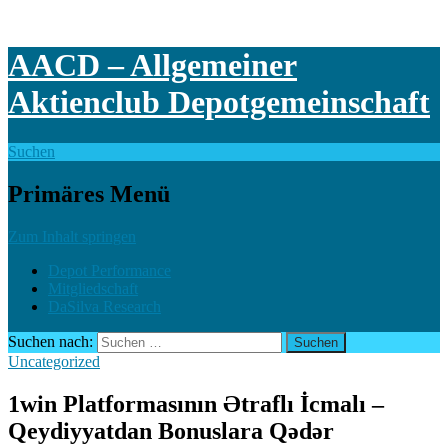
AACD – Allgemeiner
Aktienclub Depotgemeinschaft
Suchen
Primäres Menü
Zum Inhalt springen
Depot Performance
Mitgliedschaft
DaSilva Research
Suchen nach:
Uncategorized
1win Platformasının Ətraflı İcmalı –
Qeydiyyatdan Bonuslara Qədər