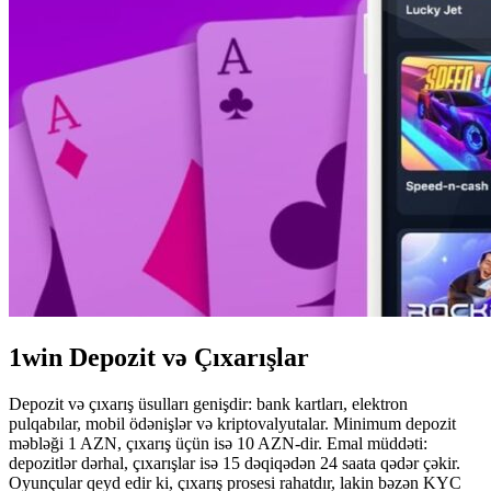
1win Depozit və Çıxarışlar
Depozit və çıxarış üsulları genişdir: bank kartları, elektron
pulqabılar, mobil ödənişlər və kriptovalyutalar. Minimum depozit
məbləği 1 AZN, çıxarış üçün isə 10 AZN-dir. Emal müddəti:
depozitlər dərhal, çıxarışlar isə 15 dəqiqədən 24 saata qədər çəkir.
Oyunçular qeyd edir ki, çıxarış prosesi rahatdır, lakin bəzən KYC