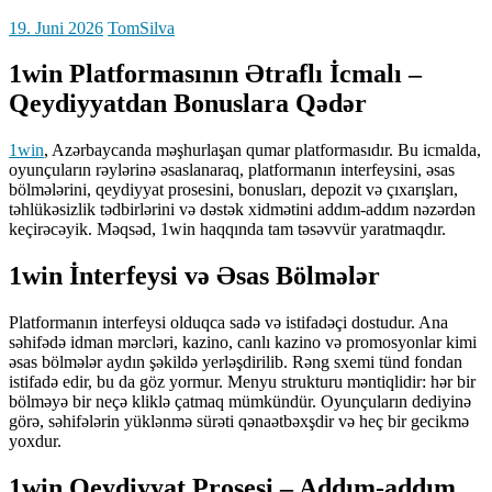
19. Juni 2026
TomSilva
1win Platformasının Ətraflı İcmalı –
Qeydiyyatdan Bonuslara Qədər
1win
, Azərbaycanda məşhurlaşan qumar platformasıdır. Bu icmalda,
oyunçuların rəylərinə əsaslanaraq, platformanın interfeysini, əsas
bölmələrini, qeydiyyat prosesini, bonusları, depozit və çıxarışları,
təhlükəsizlik tədbirlərini və dəstək xidmətini addım-addım nəzərdən
keçirəcəyik. Məqsəd, 1win haqqında tam təsəvvür yaratmaqdır.
1win İnterfeysi və Əsas Bölmələr
Platformanın interfeysi olduqca sadə və istifadəçi dostudur. Ana
səhifədə idman mərcləri, kazino, canlı kazino və promosyonlar kimi
əsas bölmələr aydın şəkildə yerləşdirilib. Rəng sxemi tünd fondan
istifadə edir, bu da göz yormur. Menyu strukturu məntiqlidir: hər bir
bölməyə bir neçə kliklə çatmaq mümkündür. Oyunçuların dediyinə
görə, səhifələrin yüklənmə sürəti qənaətbəxşdir və heç bir gecikmə
yoxdur.
1win Qeydiyyat Prosesi – Addım-addım