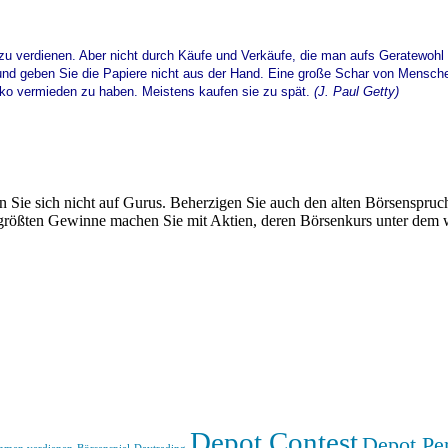
u verdienen. Aber nicht durch Käufe und Verkäufe, die man aufs Geratewohl s
, und geben Sie die Papiere nicht aus der Hand. Eine große Schar von Mensche
iko vermieden zu haben. Meistens kaufen sie zu spät.
(J. Paul Getty)
 Sie sich nicht auf Gurus. Beherzigen Sie auch den alten Börsenspruc
e größten Gewinne machen Sie mit Aktien, deren Börsenkurs unter dem
Depot Contest
Depot Pe