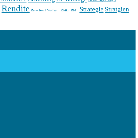
Geldanlagestrategie
Rendite
Strategie
Stratgien
g
René
René Wolfram
Risiko
RMT