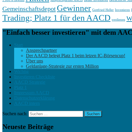
1.000% Gewinn
Ansprechpartner AACD
Besser investieren
Beträchliche S
Gewinner
Gemeinschaftsdepot
Gottfried Heller
Investieren
Trading; Platz 1 für den AACD
Wa
verdienen
"Einfach besser investieren" mit dem AA
Start
Ansprechpartner
Der AACD belegt Platz 1 beim letzen IC-Börsencup!
Über uns
Geldanlage-Strategie zur ersten Million
Wichtig
Investieren Checkliste
AACD Strategie
Platz 1
Impressum AACD
Datenschutzerklärung
AACD intern
Suchen nach:
Neueste Beiträge