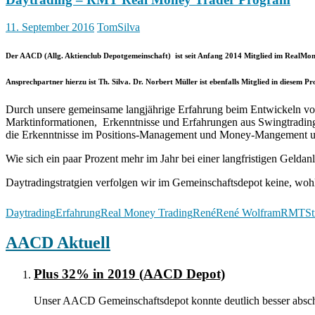
11. September 2016
TomSilva
Der AACD (Allg. Aktienclub Depotgemeinschaft) ist seit Anfang 2014 Mitglied im
RealMon
Ansprechpartner hierzu ist Th. Silva. Dr. Norbert Müller ist ebenfalls Mitglied in diesem 
Durch unsere gemeinsame langjährige Erfahrung beim Entwickeln von 
Marktinformationen, Erkenntnisse und Erfahrungen aus Swingtrading-, 
die Erkenntnisse im Positions-Management und Money-Mangement um
Wie sich ein paar Prozent mehr im Jahr bei einer langfristigen Gelda
Daytradingstratgien verfolgen wir im Gemeinschaftsdepot keine, wohl 
Daytrading
Erfahrung
Real Money Trading
René
René Wolfram
RMT
St
AACD Aktuell
Plus 32% in 2019 (
AACD Depot)
Unser AACD Gemeinschaftsdepot konnte deutlich besser absch