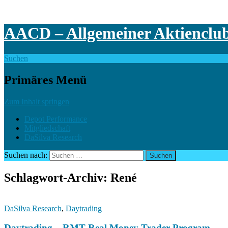
AACD – Allgemeiner Aktienclu
Suchen
Primäres Menü
Zum Inhalt springen
Depot Performance
Mitgliedschaft
DaSilva Research
Suchen nach:
Schlagwort-Archiv: René
DaSilva Research
,
Daytrading
Daytrading – RMT Real Money Trader Program