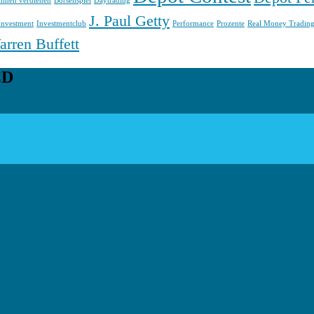
ummen verdienen
Börsenspiel
Daytrading
J. Paul Getty
Investment
Investmentclub
Performance
Prozente
Real Money Tradin
rren Buffett
CD